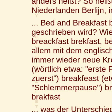
anders heißt? So heißt
Niederlanden Berlijn, i
... Bed and Breakfast 
geschrieben wird? Wie
breackfast brekfast, b
allem mit dem englisc
immer wieder neue Kre
(wörtlich etwa: "erste
zuerst") breakfeast (e
"Schlemmerpause") bre
brakfast
... was der Unterschie