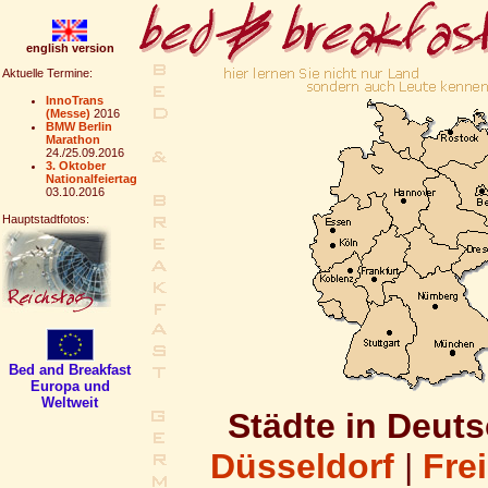
english version
Aktuelle Termine:
InnoTrans
(Messe)
2016
BMW Berlin
Marathon
24./25.09.2016
3. Oktober
Nationalfeiertag
03.10.2016
Hauptstadtfotos:
B
ed and Breakfast
Europa und
Weltweit
Städte in Deuts
Düsseldorf
|
Fre